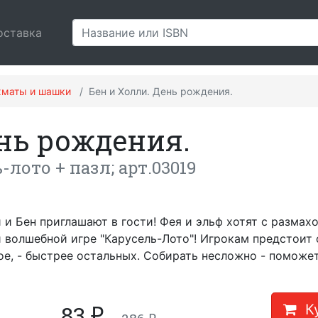
оставка
хматы и шашки
Бен и Холли. День рождения.
ень рождения.
лото + пазл; арт.03019
 и Бен приглашают в гости! Фея и эльф хотят с размах
 волшебной игре "Карусель-Лото"! Игрокам предстоит с
ое, - быстрее остальных. Собирать несложно - поможет
83
₽
Ку