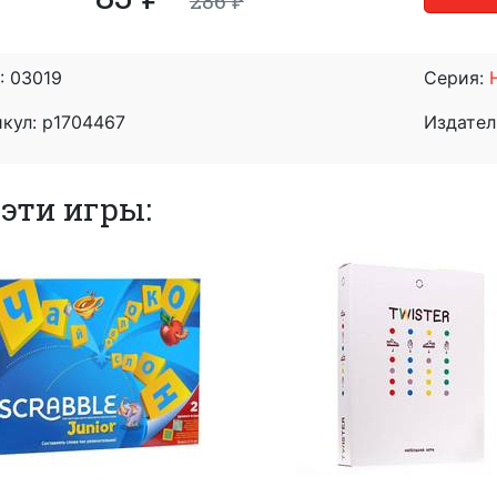
286 ₽
:
03019
Серия:
кул: p1704467
Издател
эти игры: