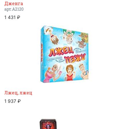
Дженга
арт.A2120
1 431 ₽
Лжец, лжец
1 937 ₽